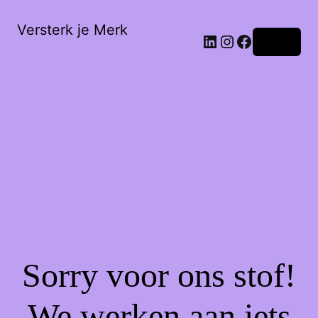
Versterk je Merk
LinkedIn
Instagram
Facebook
Login
Sorry voor ons stof!
We werken aan iets