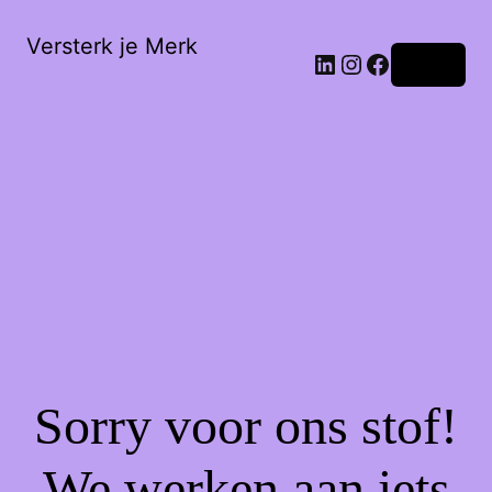
Versterk je Merk
LinkedIn
Instagram
Facebook
Login
Sorry voor ons stof!
We werken aan iets