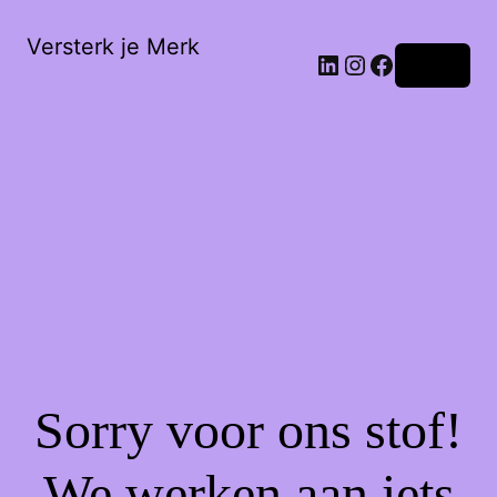
Versterk je Merk
LinkedIn
Instagram
Facebook
Login
Sorry voor ons stof!
We werken aan iets